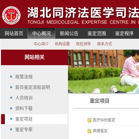
网站首页
中心概况
新闻公告
鉴定范围
鉴定程序
中心简介
机构设置
现任领导
联系方式
网站相关
政策法规
首页鉴定流程说明
人员培训
鉴定项目
资料下载
鉴定项目
医疗纠纷鉴定
鉴定专家
病理鉴定