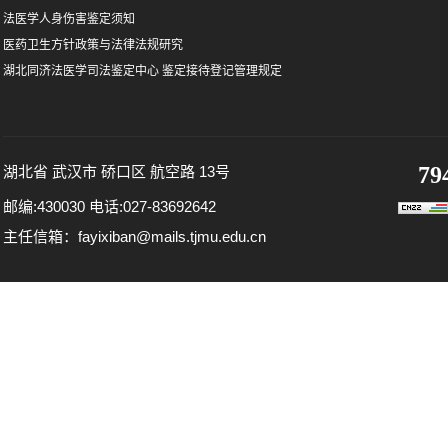
法医学人身伤害鉴定须知
医药卫生方针政策与法律法规研究
湖北同济法医学司法鉴定中心 鉴定接待登记管理规定
79
湖北省 武汉市 硚口区 航空路 13号
邮编:430030 电话:027-83692642
主任信箱：fayixiban@mails.tjmu.edu.cn